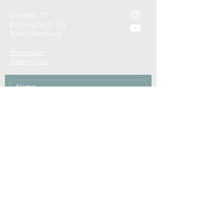
Dieselstr. 77
Eingang 5 | 2. OG
90441 Nürnberg
Impressum
Datenschutz
Absenden