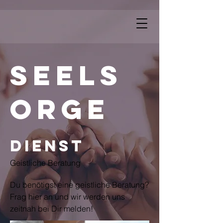
Seels
orge
Dienst
Geistliche Beratung
Du benötigst eine geistliche Beratung?
Frag hier an und wir werden uns
zeitnah bei Dir melden!